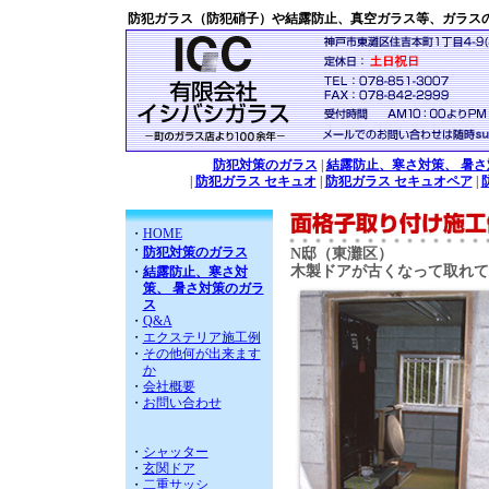
防犯ガラス（防犯硝子）や結露防止、真空ガラス等、ガラス
防犯対策のガラス
|
結露防止、寒さ対策、 暑
|
防犯ガラス セキュオ
|
防犯ガラス セキュオペア
|
・
HOME
・
防犯対策のガラス
N邸（東灘区）
木製ドアが古くなって取れて
・
結露防止、寒さ対
策、 暑さ対策のガラ
ス
・
Q&A
・
エクステリア施工例
・
その他何が出来ます
か
・
会社概要
・
お問い合わせ
・
シャッター
・
玄関ドア
・
二重サッシ