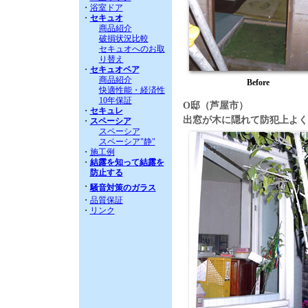
・
浴室ドア
・
セキュオ
商品紹介
破損状況比較
セキュオへのお取
り替え
・
セキュオペア
商品紹介
Before
快適性能・経済性
10年保証
O邸（芦屋市）
・
セキュレ
出窓が木に隠れて防犯上よく
・
スペーシア
スペーシア
スペーシア"静"
・
施工例
・
結露を知って結露を
防止する
・
騒音対策のガラス
・
品質保証
・
リンク